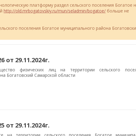
ехнологическую платформу раздел сельского поселения Богатое н
ий
http://old.mrbogatovskiy.ru/mun/seladmin/bogatoe/
больше не
льского поселения Богатое муниципального района Богатовск
 от 29.11.2024г.
ество физических лиц на территории сельского посел
на Богатовский Самарской области
 от 29.11.2024г.
е на территории сельского поселения Богатое муниципа