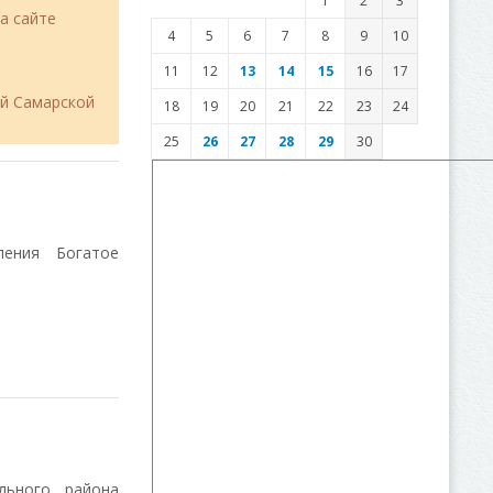
1
2
3
а сайте
4
5
6
7
8
9
10
11
12
13
14
15
16
17
ий Самарской
18
19
20
21
22
23
24
25
26
27
28
29
30
ения Богатое
льного района