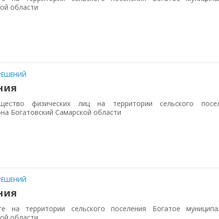
кой области
РЕШЕНИЙ
ния
ество физических лиц на территории сельского посел
на Богатовский Самарской области
РЕШЕНИЙ
ния
е на территории сельского поселения Богатое муниципа
кой области