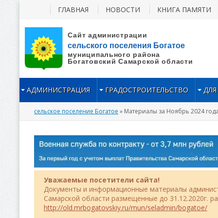
ГЛАВНАЯ
НОВОСТИ
КНИГА ПАМЯТИ
АДМИНИСТРАЦИЯ
ГРАДОСТРОИТЕЛЬСТВО
ДЛЯ
сельское поселение Богатое
» Материалы за Ноябрь 2024 год
Уважаемые посетители сайта!
Документы и информационные материалы админист
Самарской области размещенные до 31.12.2020г. р
http://old.mrbogatovskiy.ru/mun/seladmin/bogatoe/