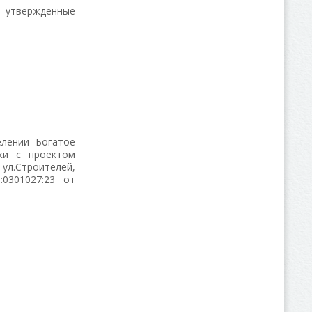
 утвержденные
елении Богатое
ки с проектом
ул.Строителей,
:0301027:23 от