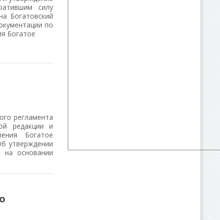
ратившим силу
на Богатовский
документации по
ия Богатое
ого регламента
ой редакции и
ления Богатое
Об утверждении
й на основании
о