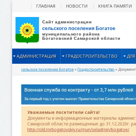
ГЛАВНАЯ
НОВОСТИ
КНИГА ПАМЯТИ
АДМИНИСТРАЦИЯ
ГРАДОСТРОИТЕЛЬСТВО
ДЛЯ
сельское поселение Богатое
»
Градостроительство
» Документ
Уважаемые посетители сайта!
Документы и информационные материалы админист
Самарской области размещенные до 31.12.2020г. р
http://old.mrbogatovskiy.ru/mun/seladmin/bogatoe/