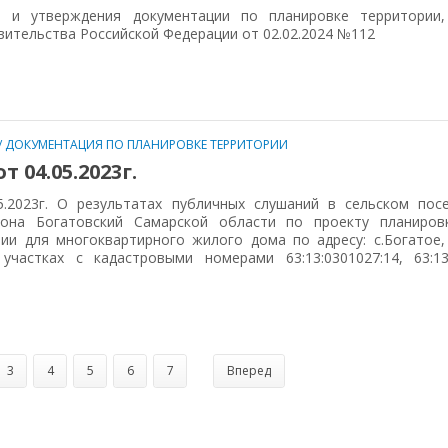
и и утверждения документации по планировке территории,
ительства Российской Федерации от 02.02.2024 №112
/
ДОКУМЕНТАЦИЯ ПО ПЛАНИРОВКЕ ТЕРРИТОРИИ
 04.05.2023г.
5.2023г. О результатах публичных слушаний в сельском пос
йона Богатовский Самарской области по проекту планиров
ии для многоквартирного жилого дома по адресу: с.Богатое, 
участках с кадастровыми номерами 63:13:0301027:14, 63:13
3
4
5
6
7
Вперед