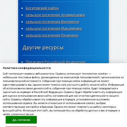
Богатовский район
сельское поселение Арзамасцевка
сельское поселение Виловатое
сельское поселение Максимовка
сельское поселение Печинено
Другие ресурсы
Президент Российской Федерачии
Политика конфиденциальности
Правительство Самарской области
Сайт использует сервисы веб-аналитики. Сервисы использует технологию «cookie» —
Самарская губернская дума
небольшие текстовые файлы, размещаемые на компьютере пользователей с целью анализа их
пользовательской активности. Собранная при помощи cookie информация не может
Госуслуги Самарской области
идентифицировать вас, однако может помочь нам улучшить работу нашего сайта. Информация
об использовании вами данного сайта, собранная при помощи cookie, будет передаваться и
Социальный портал Самарской области
храниться на серверах в Российской Федерации. Сервисы будет обрабатывать эту информацию
МФЦ Самарской области
для оценки использования вами сайта, составления для нас отчетов о деятельности нашего
сайта. Сервисы обрабатывают эту информацию в порядке, установленном в условиях
использования сервиса. Вы можете отказаться от использования cookies, выбрав
соответствующие настройки в браузере. Однако это может повлиять на работу некоторых
функций сайта. Используя этот сайт, вы соглашаетесь на обработку данных о вас в порядке и
целях, указанных выше.
©2020-2021, МКУ администрация сельского
Да, согласен
поселения Богатое муниципального района
Богатовский Самарской области. Все права