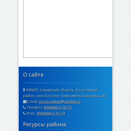
О сайте
446630, Самарская область, Богатовский
район, село Богатое, Комсомольская улица, 46
E-mail:
pos.bogatoe@yandex.ru
Телефон:
8(84666) 2-16-73
Факс:
8(84666) 2-15-74
Ресурсы района