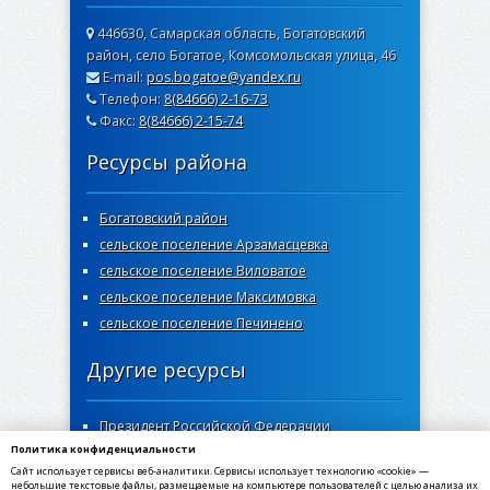
446630, Самарская область, Богатовский
район, село Богатое, Комсомольская улица, 46
E-mail:
pos.bogatoe@yandex.ru
Телефон:
8(84666) 2-16-73
Факс:
8(84666) 2-15-74
Ресурсы района
Богатовский район
сельское поселение Арзамасцевка
сельское поселение Виловатое
сельское поселение Максимовка
сельское поселение Печинено
Другие ресурсы
Президент Российской Федерачии
Политика конфиденциальности
Правительство Самарской области
Сайт использует сервисы веб-аналитики. Сервисы использует технологию «cookie» —
Самарская губернская дума
небольшие текстовые файлы, размещаемые на компьютере пользователей с целью анализа их