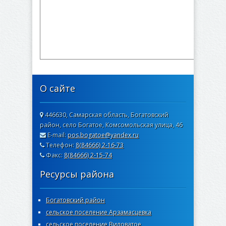
О сайте
446630, Самарская область, Богатовский
район, село Богатое, Комсомольская улица, 46
E-mail:
pos.bogatoe@yandex.ru
Телефон:
8(84666) 2-16-73
Факс:
8(84666) 2-15-74
Ресурсы района
Богатовский район
сельское поселение Арзамасцевка
сельское поселение Виловатое