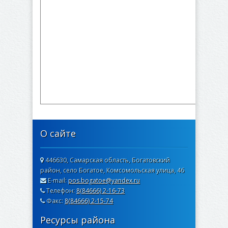
О сайте
446630, Самарская область, Богатовский
район, село Богатое, Комсомольская улица, 46
E-mail:
pos.bogatoe@yandex.ru
Телефон:
8(84666) 2-16-73
Факс:
8(84666) 2-15-74
Ресурсы района