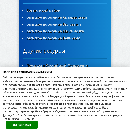
Богатовский район
сельское поселение Арзамасцевка
сельское поселение Виловатое
сельское поселение Максимовка
сельское поселение Печинено
Другие ресурсы
Президент Российской Федерачии
Политика конфиденциальности
Правительство Самарской области
Сайт использует сервисы веб-аналитики. Сервисы использует технологию «cookie» —
Самарская губернская дума
небольшие текстовые файлы, размещаемые на компьютере пользователей с целью анализа их
пользовательской активности. Собранная при помощи cookie информация не может
Госуслуги Самарской области
идентифицировать вас, однако может помочь нам улучшить работу нашего сайта. Информация
об использовании вами данного сайта, собранная при помощи cookie, будет передаваться и
Социальный портал Самарской области
храниться на серверах в Российской Федерации. Сервисы будет обрабатывать эту информацию
МФЦ Самарской области
для оценки использования вами сайта, составления для нас отчетов о деятельности нашего
сайта. Сервисы обрабатывают эту информацию в порядке, установленном в условиях
использования сервиса. Вы можете отказаться от использования cookies, выбрав
соответствующие настройки в браузере. Однако это может повлиять на работу некоторых
функций сайта. Используя этот сайт, вы соглашаетесь на обработку данных о вас в порядке и
целях, указанных выше.
©2020-2021, МКУ администрация сельского
Да, согласен
поселения Богатое муниципального района