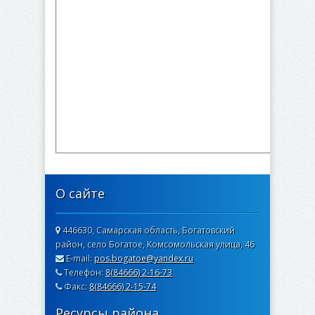
О сайте
446630, Самарская область, Богатовский
район, село Богатое, Комсомольская улица, 46
E-mail:
pos.bogatoe@yandex.ru
Телефон:
8(84666) 2-16-73
Факс:
8(84666) 2-15-74
Ресурсы района