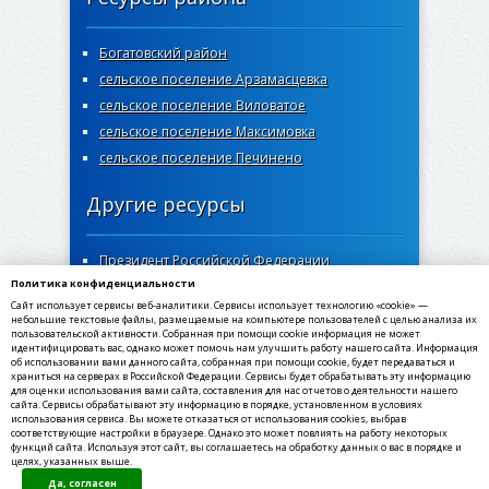
Богатовский район
сельское поселение Арзамасцевка
сельское поселение Виловатое
сельское поселение Максимовка
сельское поселение Печинено
Другие ресурсы
Президент Российской Федерачии
Политика конфиденциальности
Правительство Самарской области
Сайт использует сервисы веб-аналитики. Сервисы использует технологию «cookie» —
Самарская губернская дума
небольшие текстовые файлы, размещаемые на компьютере пользователей с целью анализа их
пользовательской активности. Собранная при помощи cookie информация не может
Госуслуги Самарской области
идентифицировать вас, однако может помочь нам улучшить работу нашего сайта. Информация
об использовании вами данного сайта, собранная при помощи cookie, будет передаваться и
Социальный портал Самарской области
храниться на серверах в Российской Федерации. Сервисы будет обрабатывать эту информацию
МФЦ Самарской области
для оценки использования вами сайта, составления для нас отчетов о деятельности нашего
сайта. Сервисы обрабатывают эту информацию в порядке, установленном в условиях
использования сервиса. Вы можете отказаться от использования cookies, выбрав
соответствующие настройки в браузере. Однако это может повлиять на работу некоторых
функций сайта. Используя этот сайт, вы соглашаетесь на обработку данных о вас в порядке и
целях, указанных выше.
©2020-2021, МКУ администрация сельского
Да, согласен
поселения Богатое муниципального района