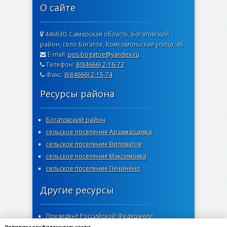
О сайте
446630, Самарская область, Богатовский
район, село Богатое, Комсомольская улица, 46
E-mail:
pos.bogatoe@yandex.ru
Телефон:
8(84666) 2-16-73
Факс:
8(84666) 2-15-74
Ресурсы района
Богатовский район
сельское поселение Арзамасцевка
сельское поселение Виловатое
сельское поселение Максимовка
сельское поселение Печинено
Другие ресурсы
Президент Российской Федерачии
Политика конфиденциальности