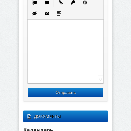
Нумерованный список
Маркированный список
Вставить ссылку
Вставить защищенную с
Вставить смайлик
Вставка скрытого текста
Вставка цитаты
Вставка спойлера
0
Отправить
ДОКУМЕНТЫ
Календарь