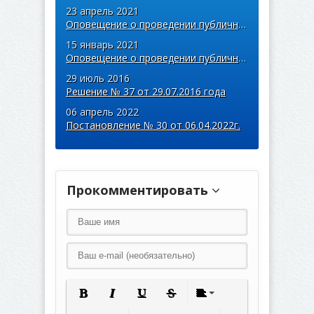
23 апрель 2021
Оповещение о проведении публичных слушаний
15 январь 2021
Оповещение о проведении публичных слушаний
29 июль 2016
Решение № 37 от 29.07.2016 года
06 апрель 2022
Постановление № 30 от 06.04.2022г.
Прокомментировать
Полужирный
Курсив
Подчеркнутый
Зачеркнутый
Выравнивание