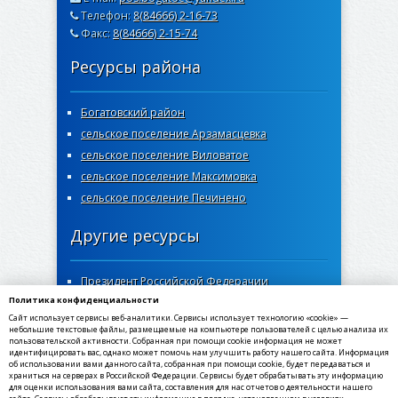
Телефон:
8(84666) 2-16-73
Факс:
8(84666) 2-15-74
Ресурсы района
Богатовский район
сельское поселение Арзамасцевка
сельское поселение Виловатое
сельское поселение Максимовка
сельское поселение Печинено
Другие ресурсы
Президент Российской Федерачии
Политика конфиденциальности
Правительство Самарской области
Сайт использует сервисы веб-аналитики. Сервисы использует технологию «cookie» —
Самарская губернская дума
небольшие текстовые файлы, размещаемые на компьютере пользователей с целью анализа их
пользовательской активности. Собранная при помощи cookie информация не может
Госуслуги Самарской области
идентифицировать вас, однако может помочь нам улучшить работу нашего сайта. Информация
об использовании вами данного сайта, собранная при помощи cookie, будет передаваться и
Социальный портал Самарской области
храниться на серверах в Российской Федерации. Сервисы будет обрабатывать эту информацию
МФЦ Самарской области
для оценки использования вами сайта, составления для нас отчетов о деятельности нашего