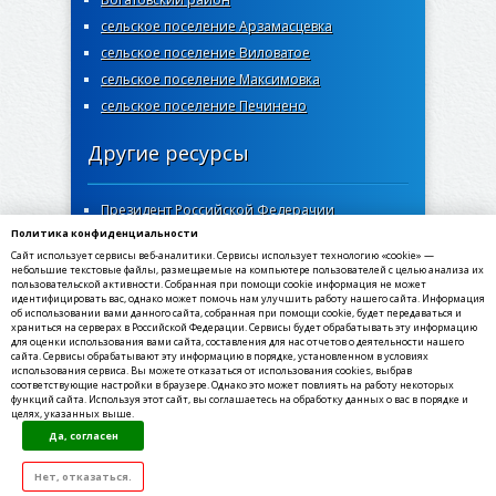
сельское поселение Арзамасцевка
сельское поселение Виловатое
сельское поселение Максимовка
сельское поселение Печинено
Другие ресурсы
Президент Российской Федерачии
Политика конфиденциальности
Правительство Самарской области
Сайт использует сервисы веб-аналитики. Сервисы использует технологию «cookie» —
Самарская губернская дума
небольшие текстовые файлы, размещаемые на компьютере пользователей с целью анализа их
пользовательской активности. Собранная при помощи cookie информация не может
Госуслуги Самарской области
идентифицировать вас, однако может помочь нам улучшить работу нашего сайта. Информация
об использовании вами данного сайта, собранная при помощи cookie, будет передаваться и
Социальный портал Самарской области
храниться на серверах в Российской Федерации. Сервисы будет обрабатывать эту информацию
МФЦ Самарской области
для оценки использования вами сайта, составления для нас отчетов о деятельности нашего
сайта. Сервисы обрабатывают эту информацию в порядке, установленном в условиях
использования сервиса. Вы можете отказаться от использования cookies, выбрав
соответствующие настройки в браузере. Однако это может повлиять на работу некоторых
функций сайта. Используя этот сайт, вы соглашаетесь на обработку данных о вас в порядке и
целях, указанных выше.
©2020-2021, МКУ администрация сельского
Да, согласен
поселения Богатое муниципального района
Богатовский Самарской области. Все права
защищены
Нет, отказаться.