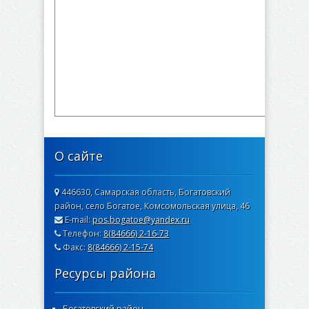
О сайте
446630, Самарская область, Богатовский
район, село Богатое, Комсомольская улица, 46
E-mail:
pos.bogatoe@yandex.ru
Телефон:
8(84666) 2-16-73
Факс:
8(84666) 2-15-74
Ресурсы района
Богатовский район