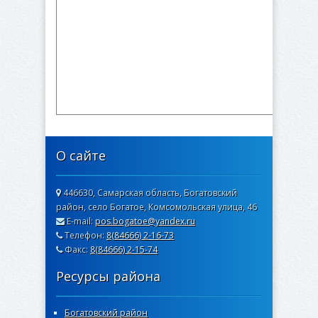
О сайте
446630, Самарская область, Богатовский
район, село Богатое, Комсомольская улица, 46
E-mail:
pos.bogatoe@yandex.ru
Телефон:
8(84666) 2-16-73
Факс:
8(84666) 2-15-74
Ресурсы района
Богатовский район