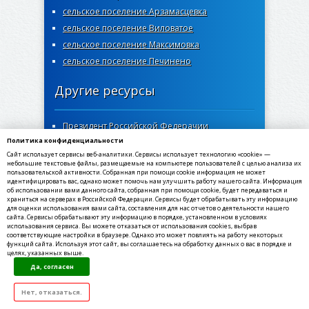
сельское поселение Арзамасцевка
сельское поселение Виловатое
сельское поселение Максимовка
сельское поселение Печинено
Другие ресурсы
Президент Российской Федерачии
Политика конфиденциальности
Правительство Самарской области
Сайт использует сервисы веб-аналитики. Сервисы использует технологию «cookie» —
Самарская губернская дума
небольшие текстовые файлы, размещаемые на компьютере пользователей с целью анализа их
пользовательской активности. Собранная при помощи cookie информация не может
Госуслуги Самарской области
идентифицировать вас, однако может помочь нам улучшить работу нашего сайта. Информация
об использовании вами данного сайта, собранная при помощи cookie, будет передаваться и
Социальный портал Самарской области
храниться на серверах в Российской Федерации. Сервисы будет обрабатывать эту информацию
МФЦ Самарской области
для оценки использования вами сайта, составления для нас отчетов о деятельности нашего
сайта. Сервисы обрабатывают эту информацию в порядке, установленном в условиях
использования сервиса. Вы можете отказаться от использования cookies, выбрав
соответствующие настройки в браузере. Однако это может повлиять на работу некоторых
функций сайта. Используя этот сайт, вы соглашаетесь на обработку данных о вас в порядке и
целях, указанных выше.
©2020-2021, МКУ администрация сельского
Да, согласен
поселения Богатое муниципального района
Богатовский Самарской области. Все права
защищены
Нет, отказаться.