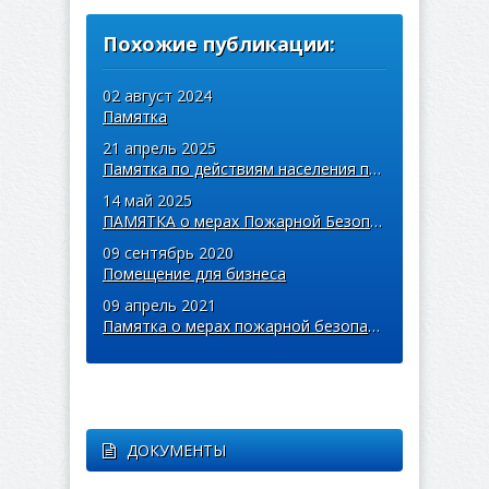
Похожие публикации:
02 август 2024
Памятка
21 апрель 2025
Памятка по действиям населения при угрозе от лесного пожара
14 май 2025
ПАМЯТКА о мерах Пожарной Безопасности в Лесу
09 сентябрь 2020
Помещение для бизнеса
09 апрель 2021
Памятка о мерах пожарной безопасности
ДОКУМЕНТЫ