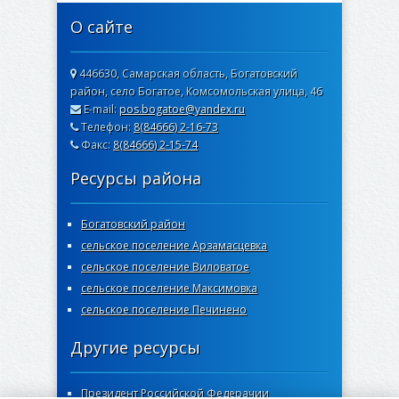
О сайте
446630, Самарская область, Богатовский
район, село Богатое, Комсомольская улица, 46
E-mail:
pos.bogatoe@yandex.ru
Телефон:
8(84666) 2-16-73
Факс:
8(84666) 2-15-74
Ресурсы района
Богатовский район
сельское поселение Арзамасцевка
сельское поселение Виловатое
сельское поселение Максимовка
сельское поселение Печинено
Другие ресурсы
Президент Российской Федерачии